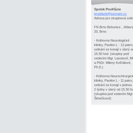
Spolek ProAfázie
proafazi
e@seznam
.cz
Adresa pro skupinová setk
FN Brno Bohunice , Jihlav
20, Brno
- Knihovna Neurologické
kliniky, Pavilon L - 12.patro
setkání se konají v úterý o
15:30 hod. (skupiny pod
vedením Mgr. Lasotové, 
a PhDr. Mileny Košťálové,
Ph.D.)
- Knihovna Neurochirurgic
kliniky, Pavilon L - 11.patro,
setkání se konají v jednou
2 týdny v úterý od 15:30 h
(skupina pod vedením Mgr
Šimečkové)