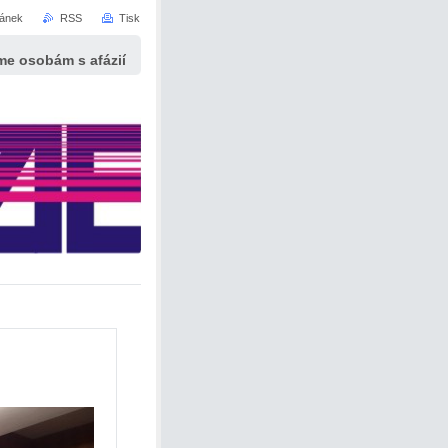
ránek
RSS
Tisk
e osobám s afázií