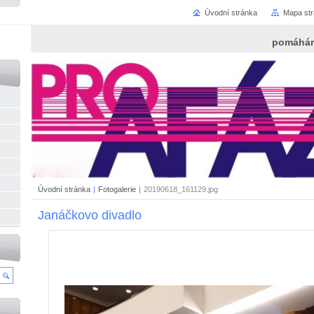
Úvodní stránka
Mapa st
pomáhám
Úvodní stránka
|
Fotogalerie
|
20190618_161129.jpg
Janáčkovo divadlo