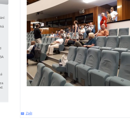
ání:
ská
,
d
MBA
ké
 za
od.
.
Zpět