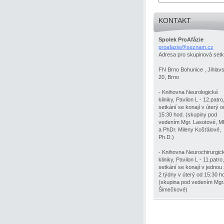
KONTAKT
Spolek ProAfázie
proafazi
e@seznam
.cz
Adresa pro skupinová setk
FN Brno Bohunice , Jihlav
20, Brno
- Knihovna Neurologické
kliniky, Pavilon L - 12.patro
setkání se konají v úterý o
15:30 hod. (skupiny pod
vedením Mgr. Lasotové, 
a PhDr. Mileny Košťálové,
Ph.D.)
- Knihovna Neurochirurgic
kliniky, Pavilon L - 11.patro,
setkání se konají v jednou
2 týdny v úterý od 15:30 h
(skupina pod vedením Mgr
Šimečkové)