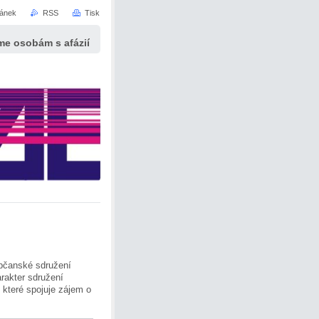
ránek
RSS
Tisk
e osobám s afázií
bčanské sdružení
rakter sdružení
které spojuje zájem o