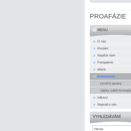
PROAFÁZIE
MENU
O nás
Kontakt
Napište nám
Fotogalerie
afázie
dokumenty
výroční zprávy
zápisy valné hromad
odkazy
Napsali o nás
VYHLEDÁVÁNÍ