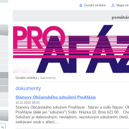
Úvodní stránka
Mapa st
pomáhám
Úvodní stránka
|
dokumenty
dokumenty
y
Stanovy Občanského sdružení ProAfázie
10.11.2010 18:03
Stanovy Občanského sdružení ProAfázie Název a sídlo Název: O
ProAfázie (dále jen "sdružení") Sídlo: Hrázka 10, Brno 621 00. Cha
Sdružení je dobrovolným, nevládním, neziskovým sdružením členů, 
setkávání osob s afázií,...