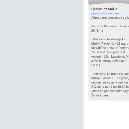
Spolek ProAfázie
proafazi
e@seznam
.cz
Adresa pro skupinová setk
FN Brno Bohunice , Jihlav
20, Brno
- Knihovna Neurologické
kliniky, Pavilon L - 12.patro
setkání se konají v úterý o
15:30 hod. (skupiny pod
vedením Mgr. Lasotové, 
a PhDr. Mileny Košťálové,
Ph.D.)
- Knihovna Neurochirurgic
kliniky, Pavilon L - 11.patro,
setkání se konají v jednou
2 týdny v úterý od 15:30 h
(skupina pod vedením Mgr
Šimečkové)