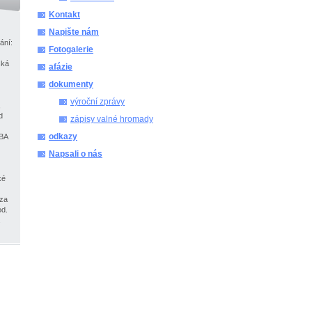
Kontakt
Napište nám
ání:
Fotogalerie
ská
afázie
dokumenty
výroční zprávy
,
d
zápisy valné hromady
odkazy
MBA
Napsali o nás
ké
 za
od.
.