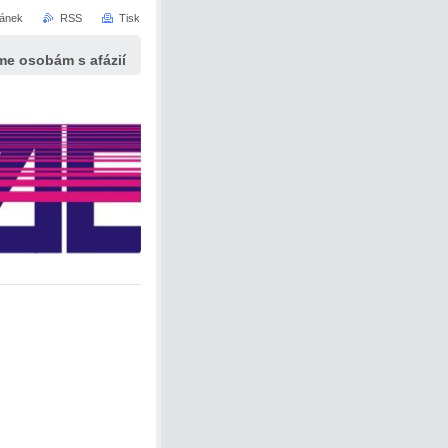
ránek
RSS
Tisk
e osobám s afázií